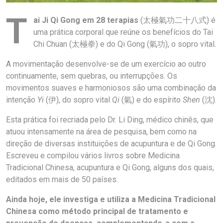
T
ai Ji Qi Gong em 28 terapias
(太極氣功二十八式) é
uma prática corporal que reúne os benefícios do Tai
Chi Chuan (太極拳) e do Qi Gong (氣功), o sopro vital.
A movimentação desenvolve-se de um exercício ao outro
continuamente, sem quebras, ou interrupções. Os
movimentos suaves e harmoniosos são uma combinação da
intenção
Yi
(伊), do sopro vital
Qi
(氣) e do espírito
Shen
(沈).
Esta prática foi recriada pelo Dr. Li Ding, médico chinês, que
atuou intensamente na área de pesquisa, bem como na
direção de diversas instituições de acupuntura e de Qi Gong.
Escreveu e compilou vários livros sobre Medicina
Tradicional Chinesa, acupuntura e Qi Gong, alguns dos quais,
editados em mais de 50 países.
Ainda hoje, ele investiga e utiliza a Medicina Tradicional
Chinesa como método principal de tratamento e